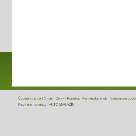
Úvodní stránka
|
O nás
|
Ceník
|
Poradna
|
Partnerské školy
|
Všeobecné obch
Rady pro motoristy
|
AUTO MAGAZÍN