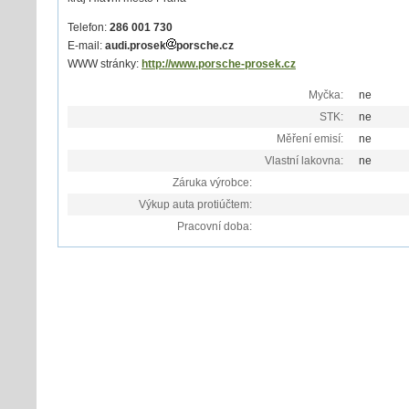
Telefon:
286 001 730
E-mail:
audi.prosek
porsche.cz
WWW stránky:
http://www.porsche-prosek.cz
Myčka:
ne
STK:
ne
Měření emisí:
ne
Vlastní lakovna:
ne
Záruka výrobce:
Výkup auta protiúčtem:
Pracovní doba: