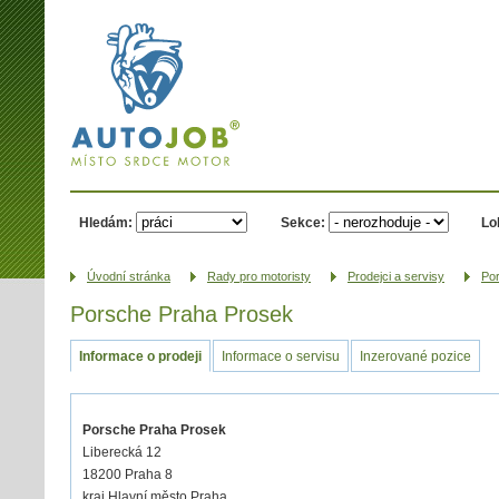
AUTOJOB.cz -
místo srdce
motor
Hledám:
Sekce:
Lo
Úvodní­ stránka
Rady pro motoristy
Prodejci a servisy
Po
Porsche Praha Prosek
Informace o prodeji
Informace o servisu
Inzerované pozice
Porsche Praha Prosek
Liberecká 12
18200 Praha 8
kraj Hlavní město Praha