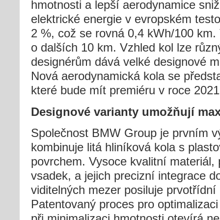
hmotnosti a lepší aerodynamice sniž
elektrické energie v evropském test
2 %, což se rovná 0,4 kWh/100 km. 
o dalších 10 km. Vzhled kol lze růz
designérům dává velké designové mož
Nová aerodynamická kola se předst
které bude mít premiéru v roce 2021
Designové varianty umožňují maxi
Společnost BMW Group je prvním vý
kombinuje litá hliníková kola s plas
povrchem. Vysoce kvalitní materiál, 
vsadek, a jejich precizní integrace 
viditelných mezer posiluje prvotřídní
Patentovaný proces pro optimalizaci
při minimalizaci hmotnosti otevírá n