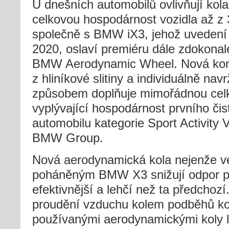
U dnešních automobilů ovlivňují kola
celkovou hospodárnost vozidla až z
společně s BMW iX3, jehož uvedení 
2020, oslaví premiéru dále zdokona
BMW Aerodynamic Wheel. Nová kom
z hliníkové slitiny a individuálně n
způsobem doplňuje mimořádnou celk
vyplývající hospodárnost prvního či
automobilu kategorie Sport Activity 
BMW Group.
Nová aerodynamická kola nejenže v
poháněným BMW X3 snižují odpor při
efektivnější a lehčí než ta předchoz
proudění vzduchu kolem podběhů kol
používanými aerodynamickými koly l