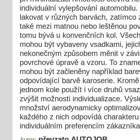
individuální vylepšování automobilu
lakovat v různých barvách, zatímco 
také mezi matnou nebo leštěnou pov
tomu bývá u konvenčních kol. Všech
mohou být vybaveny vsadkami, jejic
nekonečným způsobem měnit v závis
povrchové úpravě a vzoru. To znam
mohou být začleněny například bare
odpovídající barvě karoserie. Kromě 
jednom kole použít i více druhů vsa
zvýšit možnosti individualizace. Vý
množství aerodynamicky optimalizov
každého z nich odpovídá charakteru 
individuálním preferencím zákazníka
převzato AUTOJOB
Autor: