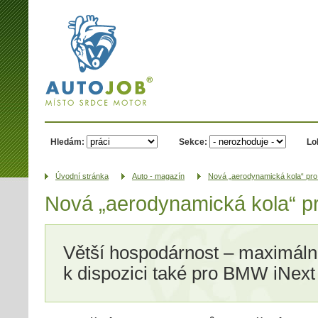
AUTOJOB.cz -
místo srdce
motor
Hledám:
Sekce:
Lo
Úvodní­ stránka
Auto - magazín
Nová „aerodynamická kola“ pr
Nová „aerodynamická kola“ 
Větší hospodárnost – maximální
k dispozici také pro BMW iNex