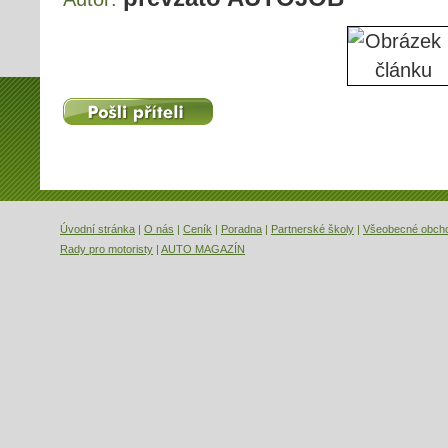
Pošli příteli
Úvodní stránka
|
O nás
|
Ceník
|
Poradna
|
Partnerské školy
|
Všeobecné obch
Rady pro motoristy
|
AUTO MAGAZÍN