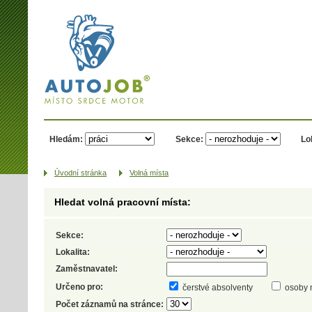
AUTOJOB.cz -
místo srdce
motor
Hledám:
Sekce:
Lo
Úvodní­ stránka
Volná místa
Hledat volná pracovní místa:
Sekce:
Lokalita:
Zaměstnavatel:
Určeno pro:
čerstvé absolventy
osoby 
Počet záznamů na stránce: