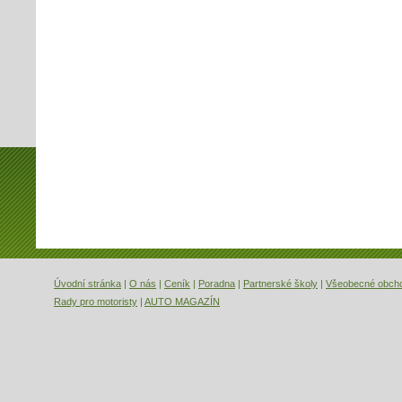
Úvodní stránka
|
O nás
|
Ceník
|
Poradna
|
Partnerské školy
|
Všeobecné obch
Rady pro motoristy
|
AUTO MAGAZÍN