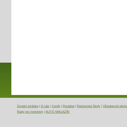
Úvodní stránka
|
O nás
|
Ceník
|
Poradna
|
Partnerské školy
|
Všeobecné obch
Rady pro motoristy
|
AUTO MAGAZÍN