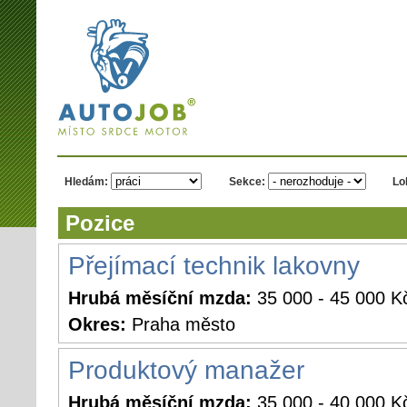
AUTOJOB.cz -
místo srdce
motor
Hledám:
Sekce:
Lo
Pozice
Přejímací technik lakovny
Hrubá měsíční mzda:
35 000 - 45 000 K
Okres:
Praha město
Produktový manažer
Hrubá měsíční mzda:
35 000 - 40 000 K