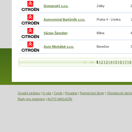
Domanský s.r.o.
Zdiby
Autocentral Bartůněk s.r.o.
Praha 4 - Lhotka
Václav Špindler
Bílina
Auto Michálek s.r.o.
Benešov
1
|
2
|
3
|
4
|
5
|
6
|
7
|
8
První
Předchozí
Úvodní stránka
|
O nás
|
Ceník
|
Poradna
|
Partnerské školy
|
Všeobecné obch
Rady pro motoristy
|
AUTO MAGAZÍN