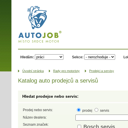
AUTOJOB.cz -
místo srdce
motor
Hledám:
Sekce:
Lo
Úvodní­ stránka
Rady pro motoristy
Prodejci a servisy
Katalog auto prodejců a servisů
Hledat prodejce nebo servis:
Prodej nebo servis:
prodej
servis
Název dealera:
Seznam značek:
Bosch servis