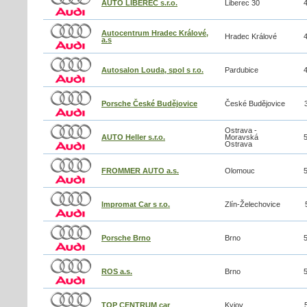
AUTO LIBEREC s.r.o.
Liberec 30
Autocentrum Hradec Králové,
Hradec Králové
a.s
Autosalon Louda, spol s r.o.
Pardubice
Porsche České Budějovice
České Budějovice
Ostrava -
AUTO Heller s.r.o.
Moravská
Ostrava
FROMMER AUTO a.s.
Olomouc
Impromat Car s r.o.
Zlín-Želechovice
Porsche Brno
Brno
ROS a.s.
Brno
TOP CENTRUM car
Kyjov