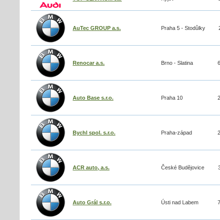
AuTec GROUP a.s.
Praha 5 - Stodůlky
Renocar a.s.
Brno - Slatina
Auto Base s.r.o.
Praha 10
Bychl spol. s.r.o.
Praha-západ
ACR auto, a.s.
České Budějovice
Auto Grál s.r.o.
Ústi nad Labem