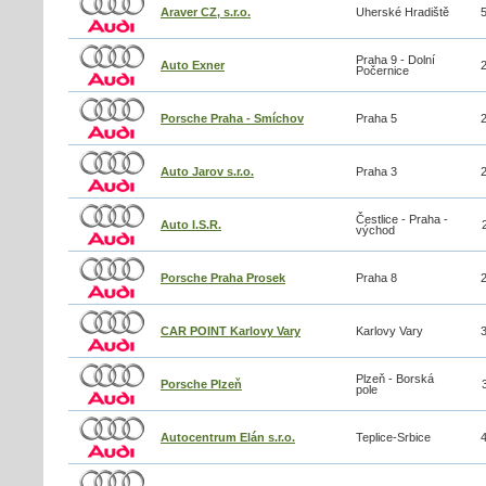
Araver CZ, s.r.o.
Uherské Hradiště
Praha 9 - Dolní
Auto Exner
Počernice
Porsche Praha - Smíchov
Praha 5
Auto Jarov s.r.o.
Praha 3
Čestlice - Praha -
Auto I.S.R.
východ
Porsche Praha Prosek
Praha 8
CAR POINT Karlovy Vary
Karlovy Vary
Plzeň - Borská
Porsche Plzeň
pole
Autocentrum Elán s.r.o.
Teplice-Srbice