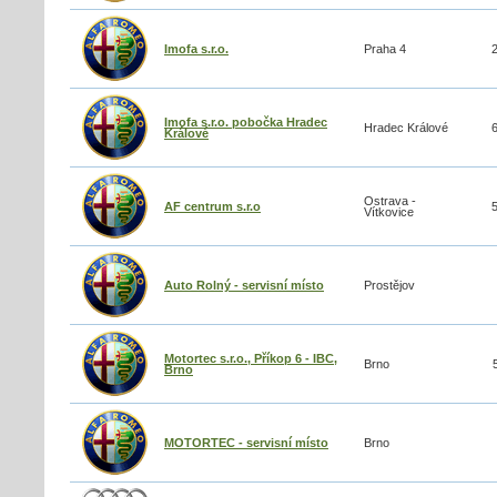
Imofa s.r.o.
Praha 4
Imofa s.r.o. pobočka Hradec
Hradec Králové
Králové
Ostrava -
AF centrum s.r.o
Vítkovice
Auto Rolný - servisní místo
Prostějov
Motortec s.r.o., Příkop 6 - IBC,
Brno
Brno
MOTORTEC - servisní místo
Brno