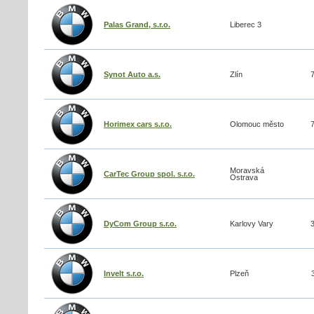
Palas Grand, s.r.o.
Liberec 3
Synot Auto a.s.
Zlín
Horimex cars s.r.o.
Olomouc město
Moravská
CarTec Group spol. s.r.o.
Ostrava
DyCom Group s.r.o.
Karlovy Vary
Invelt s.r.o.
Plzeň