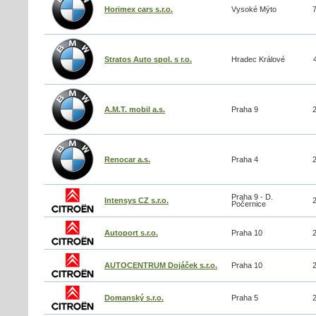
Horimex cars s.r.o.
Vysoké Mýto
Stratos Auto spol. s r.o.
Hradec Králové
A.M.T. mobil a.s.
Praha 9
Renocar a.s.
Praha 4
Praha 9 - D.
Intensys CZ s.r.o.
Počernice
Autoport s.r.o.
Praha 10
AUTOCENTRUM Dojáček s.r.o.
Praha 10
Domanský s.r.o.
Praha 5