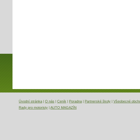
Úvodní stránka
|
O nás
|
Ceník
|
Poradna
|
Partnerské školy
|
Všeobecné obch
Rady pro motoristy
|
AUTO MAGAZÍN