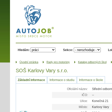
AUTOJOB.cz -
místo srdce
motor
Hledám:
Sekce:
Lo
Úvodní­ stránka
Rady pro motoristy
Katalog odborných škol
SOŠ Karlovy Vary s.r.o.
Základní informace
Informace o studiu
Informace o škole
Oficiální název:
Střední odborn
IČO:
--
Ulice:
Konečná 21
Město:
Karlovy Vary