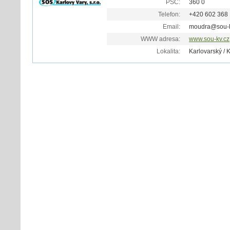
PSČ:
360 0
Telefon:
+420 602 368
Email:
moudra@sou-k
WWW adresa:
www.sou-kv.cz
Lokalita:
Karlovarský / 