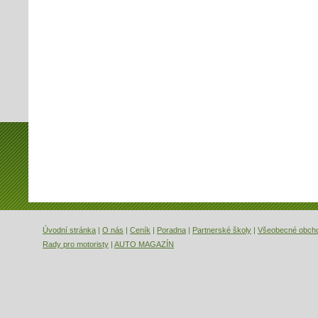
Úvodní stránka
|
O nás
|
Ceník
|
Poradna
|
Partnerské školy
|
Všeobecné obch
Rady pro motoristy
|
AUTO MAGAZÍN