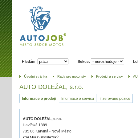
AUTOJOB.cz -
místo srdce
motor
Hledám:
Sekce:
Lo
Úvodní­ stránka
Rady pro motoristy
Prodejci a servisy
AU
AUTO DOLEŽAL, s.r.o.
Informace o prodeji
Informace o servisu
Inzerované pozice
AUTO DOLEŽAL, s.r.o.
Havířská 1889
735 06 Karviná - Nové Město
kraj Moravskoslezský