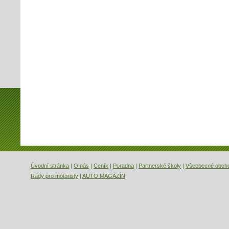
Úvodní stránka
|
O nás
|
Ceník
|
Poradna
|
Partnerské školy
|
Všeobecné obch
Rady pro motoristy
|
AUTO MAGAZÍN