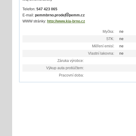
Telefon:
547 423 065
E-mail:
pemmbrno.prodej
pemm.cz
WWW stránky:
http://www.kia-brno.cz
Myčka:
ne
STK:
ne
Měření emisí:
ne
Vlastní lakovna:
ne
Záruka výrobce:
Výkup auta protiúčtem:
Pracovní doba: