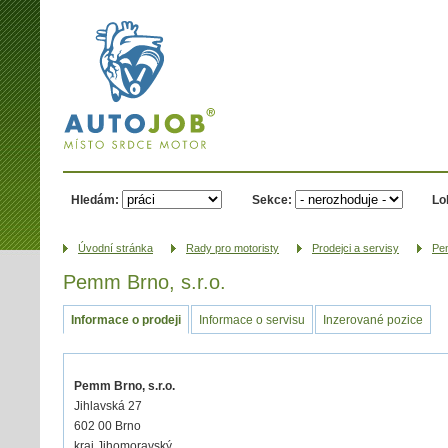
AUTOJOB.cz -
místo srdce
motor
Hledám:
Sekce:
Lo
Úvodní­ stránka
Rady pro motoristy
Prodejci a servisy
Pem
Pemm Brno, s.r.o.
Informace o prodeji
Informace o servisu
Inzerované pozice
Pemm Brno, s.r.o.
Jihlavská 27
602 00 Brno
kraj Jihomoravský