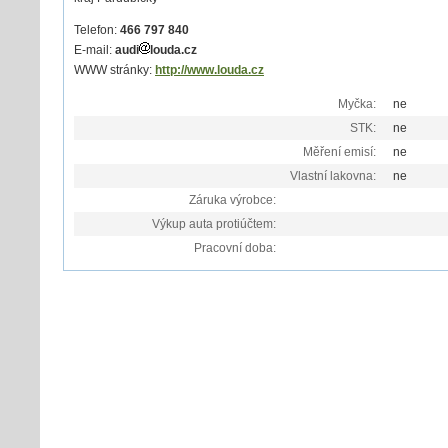
Telefon:
466 797 840
E-mail:
audi
louda.cz
WWW stránky:
http://www.louda.cz
Myčka:
ne
STK:
ne
Měření emisí:
ne
Vlastní lakovna:
ne
Záruka výrobce:
Výkup auta protiúčtem:
Pracovní doba: