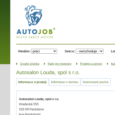
AUTOJOB.cz -
místo srdce
motor
Hledám:
Sekce:
Lo
Úvodní­ stránka
Rady pro motoristy
Prodejci a servisy
Aut
Autosalon Louda, spol s r.o.
Informace o prodeji
Informace o servisu
Inzerované pozice
Autosalon Louda, spol s r.o.
Hradecká 555
530 09 Pardubice
kraj Pardubický