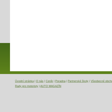
Úvodní stránka
|
O nás
|
Ceník
|
Poradna
|
Partnerské školy
|
Všeobecné obch
Rady pro motoristy
|
AUTO MAGAZÍN