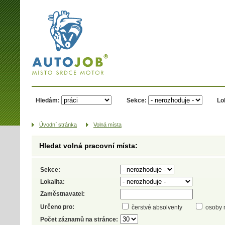
AUTOJOB.cz -
místo srdce
motor
Hledám:
Sekce:
Lo
Úvodní­ stránka
Volná místa
Hledat volná pracovní místa:
Sekce:
Lokalita:
Zaměstnavatel:
Určeno pro:
čerstvé absolventy
osoby 
Počet záznamů na stránce: