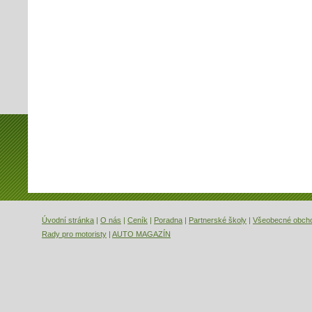
Úvodní stránka
|
O nás
|
Ceník
|
Poradna
|
Partnerské školy
|
Všeobecné obch
Rady pro motoristy
|
AUTO MAGAZÍN