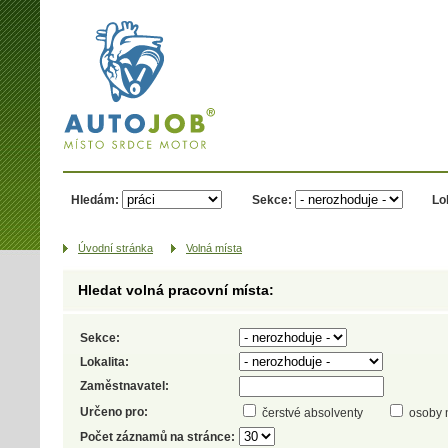
AUTOJOB.cz -
místo srdce
motor
Hledám:
Sekce:
Lo
Úvodní­ stránka
Volná místa
Hledat volná pracovní místa:
Sekce:
Lokalita:
Zaměstnavatel:
Určeno pro:
čerstvé absolventy
osoby 
Počet záznamů na stránce: