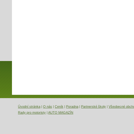
Úvodní stránka
|
O nás
|
Ceník
|
Poradna
|
Partnerské školy
|
Všeobecné obch
Rady pro motoristy
|
AUTO MAGAZÍN