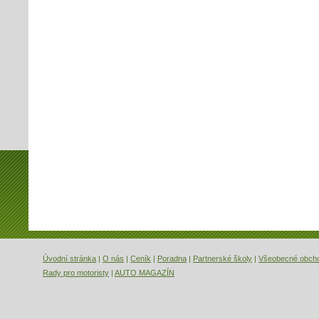
Úvodní stránka
|
O nás
|
Ceník
|
Poradna
|
Partnerské školy
|
Všeobecné obch
Rady pro motoristy
|
AUTO MAGAZÍN