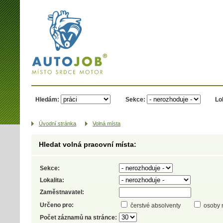
AUTOJOB.cz -
místo srdce
motor
Hledám:
Sekce:
Lo
Úvodní­ stránka
Volná místa
Hledat volná pracovní místa:
Sekce:
Lokalita:
Zaměstnavatel:
Určeno pro:
čerstvé absolventy
osoby 
Počet záznamů na stránce: