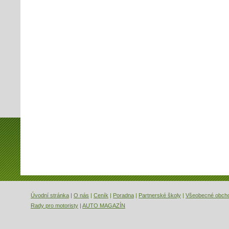
Úvodní stránka
|
O nás
|
Ceník
|
Poradna
|
Partnerské školy
|
Všeobecné obch
Rady pro motoristy
|
AUTO MAGAZÍN