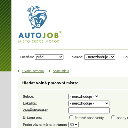
AUTOJOB.cz -
místo srdce
motor
Hledám:
Sekce:
Lo
Úvodní­ stránka
Volná místa
Hledat volná pracovní místa:
Sekce:
Lokalita:
Zaměstnavatel:
Určeno pro:
čerstvé absolventy
osoby 
Počet záznamů na stránce: