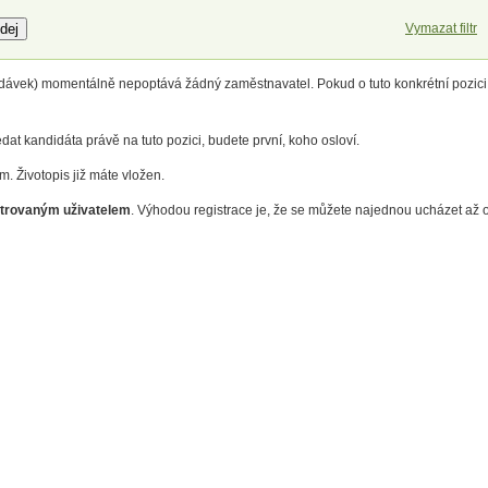
Vymazat filtr
dávek) momentálně nepoptává žádný zaměstnavatel. Pokud o tuto konkrétní pozic
at kandidáta právě na tuto pozici, budete první, koho osloví.
m. Životopis již máte vložen.
trovaným uživatelem
. Výhodou registrace je, že se můžete najednou ucházet až 