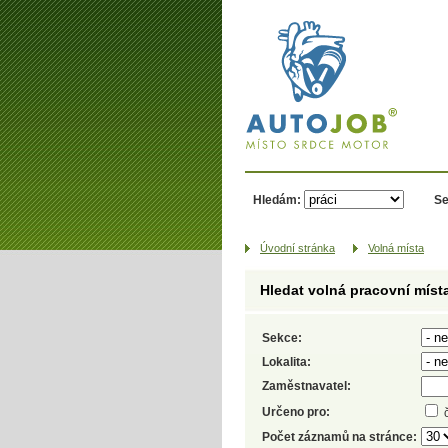
AUTOJOB.cz -
místo srdce
motor
Hledám:
Se
Úvodní­ stránka
Volná místa
Hledat volná pracovní míst
Sekce:
Lokalita:
Zaměstnavatel:
Určeno pro:
Počet záznamů na stránce: