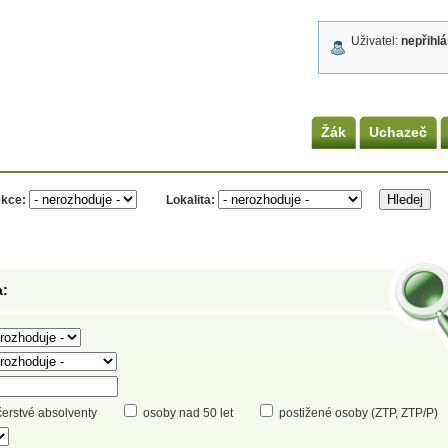
Uživatel:
nepřihl
Žák
Uchazeč
kce:
Lokalita:
a:
čerstvé absolventy
osoby nad 50 let
postižené osoby (ZTP, ZTP/P)