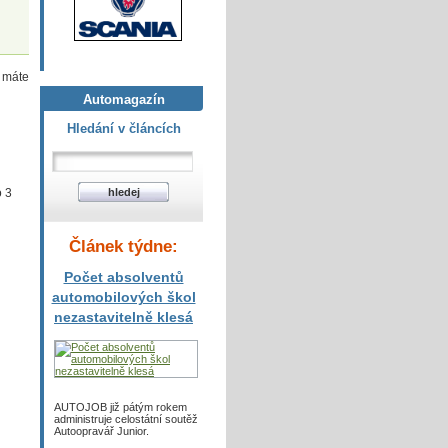
i máte
Automagazín
Hledání v článcích
o 3
Článek týdne:
Počet absolventů
automobilových škol
nezastavitelně klesá
AUTOJOB již pátým rokem
administruje celostátní soutěž
Autoopravář Junior.