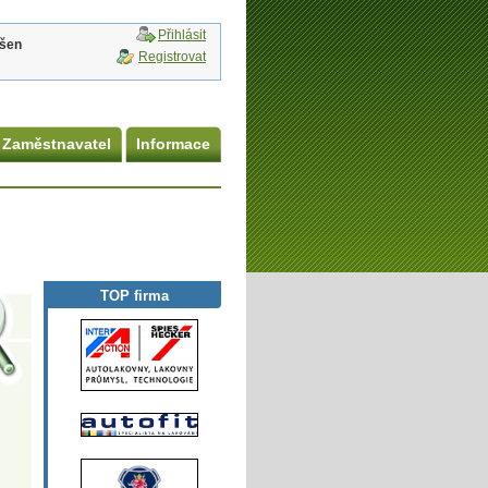
Přihlásit
ášen
Registrovat
Zaměstnavatel
Informace
TOP firma