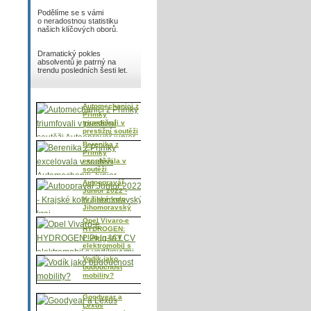
Podělíme se s vámi
o neradostnou statistiku
našich klíčových oborů.
Dramatický pokles
absolventů je patrný na
trendu posledních šesti let.
Automechanici z
Přímky
triumfovali v
prestižní soutěži
Autoopravář
Berenika z
junior
Přímky
excelovala v
soutěži
Automechanik
Autoopravář
Junior
Junior 2022 -
Krajské kolo
Jihomoravský
kraj
Opel Vivaro-e
HYDROGEN:
Plug-In LCV
elektromobil s
vodíkovými
Vodík jako
palivovými
budoucnost
články nabízí
mobility?
bezemisní pro
Goodyear a
Lexus