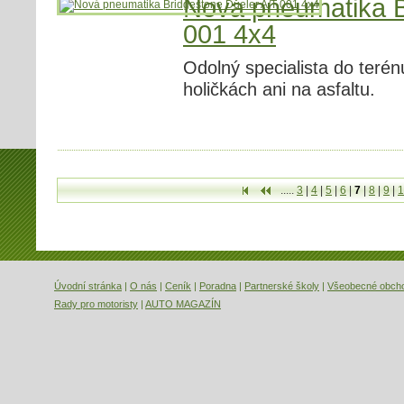
Nová pneumatika B
001 4x4
Odolný specialista do terén
holičkách ani na asfaltu.
.....
3
|
4
|
5
|
6
|
7
|
8
|
9
|
1
První
Předchozí
Úvodní stránka
|
O nás
|
Ceník
|
Poradna
|
Partnerské školy
|
Všeobecné obch
Rady pro motoristy
|
AUTO MAGAZÍN