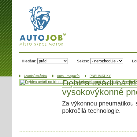
AUTOJOB.cz -
místo srdce
motor
Hledám:
Sekce:
Lo
Úvodní­ stránka
Auto - magazín
PNEUMATIKY
Dębica uvádí na trh
vysokovýkonné pn
Za výkonnou pneumatikou s 
pokročilá technologie.