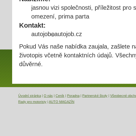
jasnou vizi společnosti, příležitost pro 
omezení, prima parta
Kontakt:
autojob
autojob.cz
Pokud Vás naše nabídka zaujala, zašlete n
životopis včetně kontaktních údajů. Všec
důvěrné.
Úvodní stránka
|
O nás
|
Ceník
|
Poradna
|
Partnerské školy
|
Všeobecné obch
Rady pro motoristy
|
AUTO MAGAZÍN