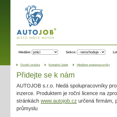
AUTOJOB.cz -
místo srdce
motor
Hledám:
Sekce:
Lo
Úvodní­ stránka
Kontaktní údaje
Hledáme spolupracovníky
Přidejte se k nám
AUTOJOB s.r.o. hledá spolupracovníky pro 
inzerce. Produktem je roční licence na zp
stránkách
www.autojob.cz
určená firmám, 
průmyslu