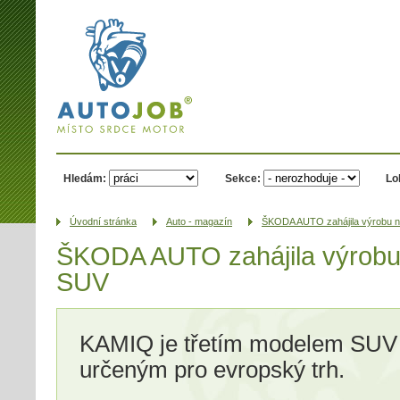
AUTOJOB.cz -
místo srdce
motor
Hledám:
Sekce:
Lo
Úvodní­ stránka
Auto - magazín
ŠKODA AUTO zahájila výrobu 
ŠKODA AUTO zahájila výrob
SUV
KAMIQ je třetím modelem SU
určeným pro evropský trh.