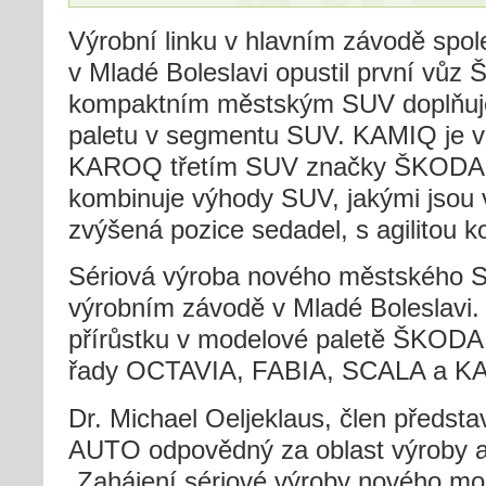
Výrobní linku v hlavním závodě sp
v Mladé Boleslavi opustil první v
kompaktním městským SUV doplňu
paletu v segmentu SUV. KAMIQ je 
KAROQ třetím SUV značky ŠKODA u
kombinuje výhody SUV, jakými jsou 
zvýšená pozice sedadel, s agilitou 
Sériová výroba nového městského S
výrobním závodě v Mladé Boleslavi.
přírůstku v modelové paletě ŠKODA 
řady OCTAVIA, FABIA, SCALA a 
Dr. Michael Oeljeklaus, člen předs
AUTO odpovědný za oblast výroby a l
„Zahájení sériové výroby nového m