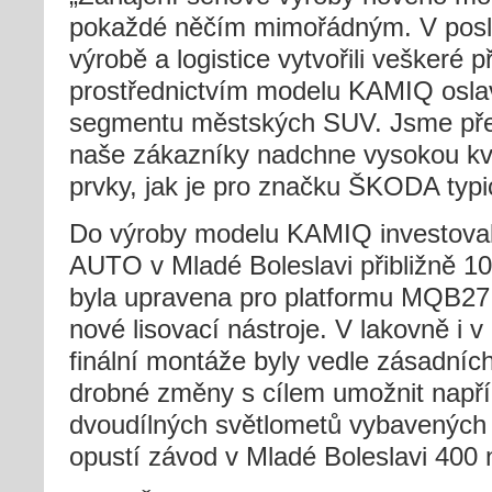
pokaždé něčím mimořádným. V posl
výrobě a logistice vytvořili veškeré
prostřednictvím modelu KAMIQ oslav
segmentu městských SUV. Jsme př
naše zákazníky nadchne vysokou kva
prvky, jak je pro značku ŠKODA typi
Do výroby modelu KAMIQ investova
AUTO v Mladé Boleslavi přibližně 100
byla upravena pro platformu MQB27
nové lisovací nástroje. V lakovně i 
finální montáže byly vedle zásadníc
drobné změny s cílem umožnit např
dvoudílných světlometů vybavených
opustí závod v Mladé Boleslavi 40