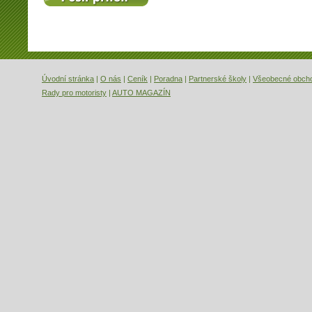
Úvodní stránka
|
O nás
|
Ceník
|
Poradna
|
Partnerské školy
|
Všeobecné obch
Rady pro motoristy
|
AUTO MAGAZÍN