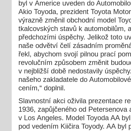
byl v Americe uveden do Automobilo
Akio Toyoda, prezident Toyota Motor 
výrazně změnil obchodní model Toy
tkalcovských stavů k automobilům, 
předchozími úspěchy. Jelikož toto u
naše odvětví čelí zásadním proměn
řekl, abychom svojí pilnou prací po
revolučním způsobem změnit budoucí
v nejbližší době nedostavily úspěc
našeho zakladatele do Automobilové 
cením,“ doplnil.
Slavnostní akci oživila prezentace r
1936, zapůjčeného od Petersenova
v Los Angeles. Model Toyoda AA byl
pod vedením Kiičira Toyody. AA byl