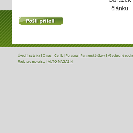
Pošli příteli
Úvodní stránka
|
O nás
|
Ceník
|
Poradna
|
Partnerské školy
|
Všeobecné obch
Rady pro motoristy
|
AUTO MAGAZÍN