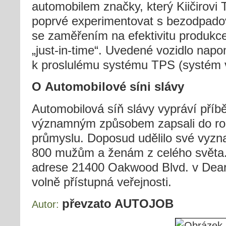
automobilem značky, který Kiičirovi
poprvé experimentovat s bezodpado
se zaměřením na efektivitu produkce
„just-in-time“. Uvedené vozidlo nap
k proslulému systému TPS (systém 
O Automobilové síni slávy
Automobilová síň slávy vypráví příbě
významným způsobem zapsali do ro
průmyslu. Doposud udělilo své vyz
800 mužům a ženám z celého světa.
adrese 21400 Oakwood Blvd. v Dearb
volně přístupná veřejnosti.
převzato AUTOJOB
Autor: