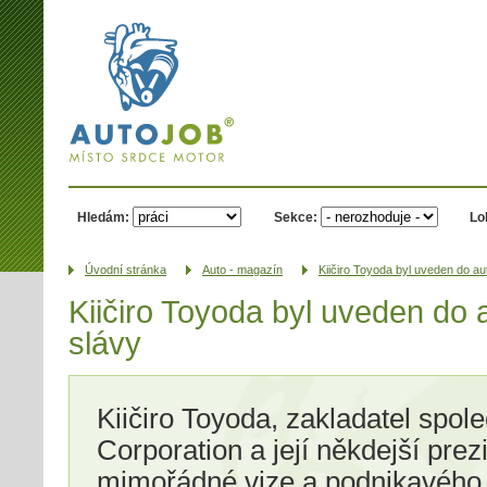
AUTOJOB.cz -
místo srdce
motor
Hledám:
Sekce:
Lo
Úvodní­ stránka
Auto - magazín
Kiičiro Toyoda byl uveden do au
Kiičiro Toyoda byl uveden do 
slávy
Kiičiro Toyoda, zakladatel spol
Corporation a její někdejší pre
mimořádné vize a podnikavého d