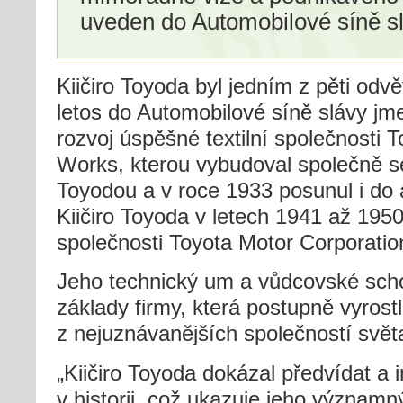
uveden do Automobilové síně sl
Kiičiro Toyoda byl jedním z pěti odvě
letos do Automobilové síně slávy j
rozvoj úspěšné textilní společnosti
Works, kterou vybudoval společně 
Toyodou a v roce 1933 posunul i do
Kiičiro Toyoda v letech 1941 až 1950
společnosti Toyota Motor Corporatio
Jeho technický um a vůdcovské scho
základy firmy, která postupně vyrost
z nejuznávanějších společností svět
„Kiičiro Toyoda dokázal předvídat a i
v historii, což ukazuje jeho významn