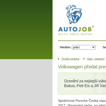
AUTOJOB.cz -
místo srdce
motor
Hledám:
Se
Úvodní­ stránka
Auto - magazín
Volkswagen předal pres
Ocenění za nejlepší výkon
Bakus, Petr Eis a Jiří Va
Společnost Porsche Česká republ
2017. Slavnostní večer, na němž 