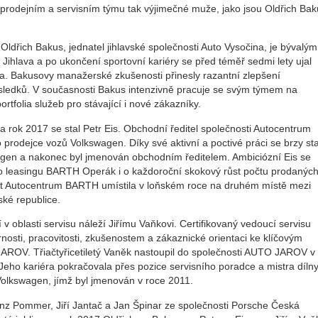
 prodejním a servisním týmu tak výjimečné muže, jako jsou Oldřich Bak
 Oldřich Bakus, jednatel jihlavské společnosti Auto Vysočina, je bývalým
ihlava a po ukončení sportovní kariéry se před téměř sedmi lety ujal
na. Bakusovy manažerské zkušenosti přinesly razantní zlepšení
h výsledků. V současnosti Bakus intenzivně pracuje se svým týmem na
ortfolia služeb pro stávající i nové zákazníky.
za rok 2017 se stal Petr Eis. Obchodní ředitel společnosti Autocentrum
prodejce vozů Volkswagen. Díky své aktivní a poctivé práci se brzy sta
gen a nakonec byl jmenován obchodním ředitelem. Ambiciózní Eis se
ího leasingu BARTH Operák i o každoroční skokový růst počtu prodanýc
st Autocentrum BARTH umístila v loňském roce na druhém místě mezi
ké republice.
 v oblasti servisu náleží Jiřímu Vaňkovi. Certifikovaný vedoucí servisu
nosti, pracovitosti, zkušenostem a zákaznické orientaci ke klíčovým
ROV. Třiačtyřicetiletý Vaněk nastoupil do společnosti AUTO JAROV v
eho kariéra pokračovala přes pozice servisního poradce a mistra díln
Volkswagen, jímž byl jmenován v roce 2011.
ranz Pommer, Jiří Jantač a Jan Špinar ze společnosti Porsche Česká