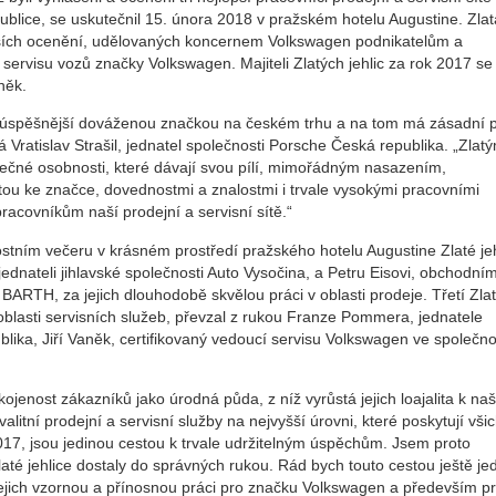
blice, se uskutečnil 15. února 2018 v pražském hotelu Augustine. Zlat
nějších ocenění, udělovaných koncernem Volkswagen podnikatelům a
servisu vozů značky Volkswagen. Majiteli Zlatých jehlic za rok 2017 se 
něk.
ejúspěšnější dováženou značkou na českém trhu a na tom má zásadní p
ká Vratislav Strašil, jednatel společnosti Porsche Česká republika. „Zlatý
mečné osobnosti, které dávají svou pílí, mimořádným nasazením,
tou ke značce, dovednostmi a znalostmi i trvale vysokými pracovními
racovníkům naší prodejní a servisní sítě.“
nostním večeru v krásném prostředí pražského hotelu Augustine Zlaté je
jednateli jihlavské společnosti Auto Vysočina, a Petru Eisovi, obchodní
 BARTH, za jejich dlouhodobě skvělou práci v oblasti prodeje. Třetí Zla
 oblasti servisních služeb, převzal z rukou Franze Pommera, jednatele
lika, Jiří Vaněk, certifikovaný vedoucí servisu Volkswagen ve společno
kojenost zákazníků jako úrodná půda, z níž vyrůstá jejich loajalita k naš
litní prodejní a servisní služby na nejvyšší úrovni, které poskytují všic
k 2017, jsou jedinou cestou k trvale udržitelným úspěchům. Jsem proto
laté jehlice dostaly do správných rukou. Rád bych touto cestou ještě j
jich vzornou a přínosnou práci pro značku Volkswagen a především p