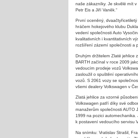
naše zákazníky. Je skvělé mít v
Petr Eis a Jiří Vaněk.“
První oceněný, dvaačtyřicetiletý
hráčem hokejového klubu Dukla J
vedení společnosti Auto Vysoči
kvalitativních i kvantitativníc
rozšíření zázemí společnosti a p
Druhým držitelem Zlaté jehlice 
BARTH začínal v roce 2009 jako 
vedoucím prodeje vozů Volkswa
zasloužil o spuštění operativn
vozů. S 2061 vozy se společno
všemi dealery Volkswagen v Čes
Zlatá jehlice za vzorné působení
Volkswagen patří díky své odbor
manažerům společnosti AUTO JA
1999 na pozici automechanika. J
k postavení vedoucího servisu 
Na snímku: Vratislav Strašil, F