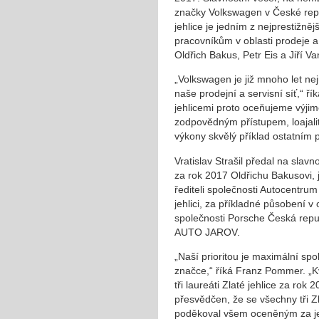
značky Volkswagen v České repu
jehlice je jedním z nejprestiž
pracovníkům v oblasti prodeje a 
Oldřich Bakus, Petr Eis a Jiří Va
„Volkswagen je již mnoho let n
naše prodejní a servisní síť,“ ří
jehlicemi proto oceňujeme výji
zodpovědným přístupem, loajali
výkony skvělý příklad ostatním p
Vratislav Strašil předal na slav
za rok 2017 Oldřichu Bakusovi, 
řediteli společnosti Autocentrum
jehlici, za příkladné působení v
společnosti Porsche Česká repub
AUTO JAROV.
„Naší prioritou je maximální spo
značce,“ říká Franz Pommer. „Kva
tři laureáti Zlaté jehlice za ro
přesvědčen, že se všechny tři Z
poděkoval všem oceněným za je