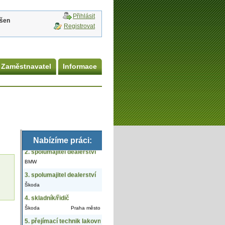
Přihlásit
ášen
Registrovat
Zaměstnavatel
Informace