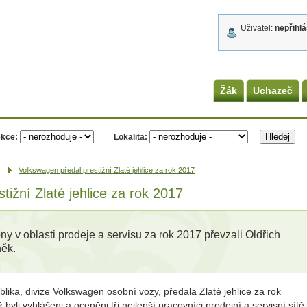
Uživatel:
nepřihl
Žák
Uchazeč
kce:
Lokalita:
Volkswagen předal prestižní Zlaté jehlice za rok 2017
tižní Zlaté jehlice za rok 2017
y v oblasti prodeje a servisu za rok 2017 převzali Oldřich
něk.
ika, divize Volkswagen osobní vozy, předala Zlaté jehlice za rok
byli vyhlášeni a oceněni tři nejlepší pracovníci prodejní a servisní sítě