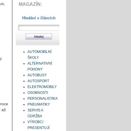
us,
MAGAZÍN:
Hledání v článcích
AUTOMOBILNÍ
ŠKOLY
l
ALTERNATIVNÍ
POHONY
h
AUTOBUSY
AUTOSPORT
ELEKTROMOBILY
OSOBNOSTI
PERSONALISTIKA
 roce
PNEUMATIKY
y až
SERVIS A
ÚDRŽBA
VÝROBCI
PRESENTUJÍ