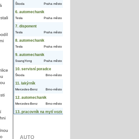
á
stali
odíl
mi
hlice
mu
tou
sti
í
hni
ednou
ro
AUTO