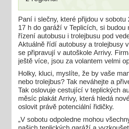
Paní i slečny, které přijdou v sobot
17 h do garáží v Teplicích, si budo
řízení autobusu i trolejbusu pod ved
Aktuálně řídí autobusy a trolejbusy v T
se připravují v autoškole Arrivy. Firm
ještě více, jsou za volantem velmi op
Holky, kluci, myslíte, že by vaše ma
nebo trolejbus? Tak neváhejte a přiveď
Tak oslovuje cestující v teplických 
měsíc plakát Arrivy, která hledá nové
oslovit právě potenciální řidičky.
„V sobotu odpoledne mohou všechny s
našich teplických garáží a vyzkoušet s