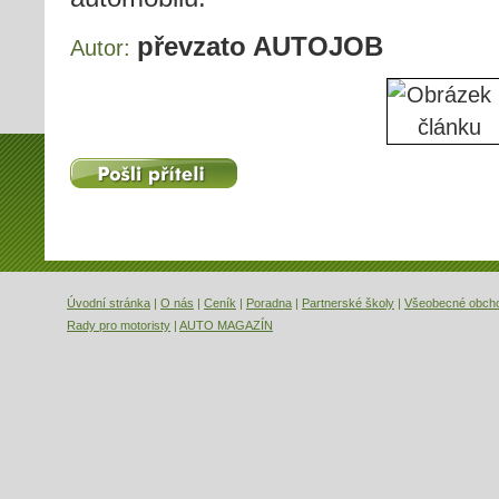
převzato AUTOJOB
Autor:
Pošli příteli
Úvodní stránka
|
O nás
|
Ceník
|
Poradna
|
Partnerské školy
|
Všeobecné obch
Rady pro motoristy
|
AUTO MAGAZÍN