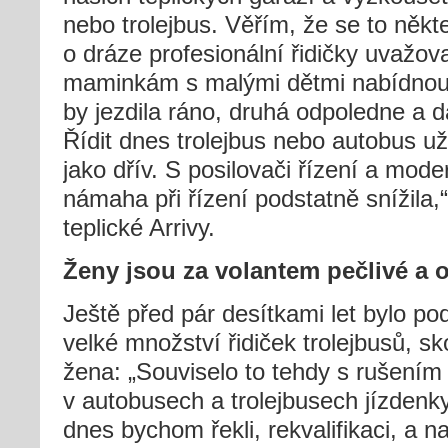
nebo trolejbus. Věřím, že se to někte
o dráze profesionální řidičky uvažov
maminkám s malými dětmi nabídnout 
by jezdila ráno, druhá odpoledne a da
Řídit dnes trolejbus nebo autobus už
jako dřív. S posilovači řízení a mode
námaha při řízení podstatně snížila,“ 
teplické Arrivy.
Ženy jsou za volantem pečlivé a 
Ještě před pár desítkami let bylo pod
velké množství řidiček trolejbusů, sk
žena: „Souviselo to tehdy s rušením
v autobusech a trolejbusech jízdenky
dnes bychom řekli, rekvalifikaci, a na