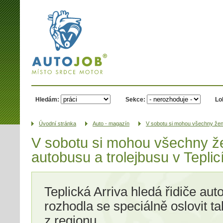
AUTOJOB.cz -
místo srdce
motor
Hledám:
Sekce:
Lo
Úvodní­ stránka
Auto - magazín
V sobotu si mohou všechny ženy
V sobotu si mohou všechny že
autobusu a trolejbusu v Teplic
Teplická Arriva hledá řidiče aut
rozhodla se speciálně oslovit ta
z regionu.