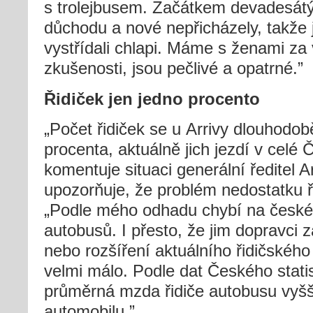
s trolejbusem. Začátkem devadesátý
důchodu a nové nepřicházely, takže 
vystřídali chlapi. Máme s ženami za
zkušenosti, jsou pečlivé a opatrné.”
Řidiček jen jedno procento
„Počet řidiček se u Arrivy dlouhodo
procenta, aktuálně jich jezdí v celé Č
komentuje situaci generální ředitel 
upozorňuje, že problém nedostatku ři
„Podle mého odhadu chybí na českém 
autobusů. I přesto, že jim dopravci 
nebo rozšíření aktuálního řidičského
velmi málo. Podle dat Českého statis
průměrná mzda řidiče autobusu vyšší
automobilu.”