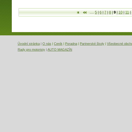
.....
5
|
6
|
7
|
8
|
9
|
10
|
11
|
První
Předchozí
Úvodní stránka
|
O nás
|
Ceník
|
Poradna
|
Partnerské školy
|
Všeobecné obch
Rady pro motoristy
|
AUTO MAGAZÍN