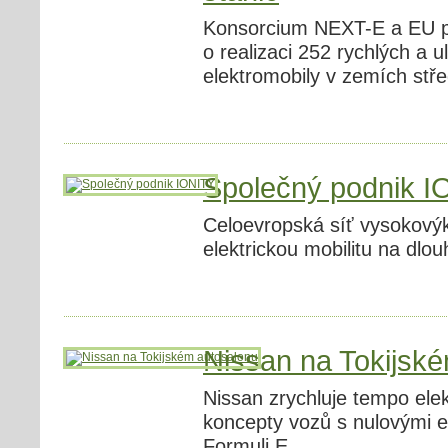
Konsorcium NEXT-E a EU p
o realizaci 252 rychlých a u
elektromobily v zemích stř
Společný podnik I
Celoevropská síť vysokový
elektrickou mobilitu na dlou
Nissan na Tokijsk
Nissan zrychluje tempo elek
koncepty vozů s nulovými 
Formuli E.