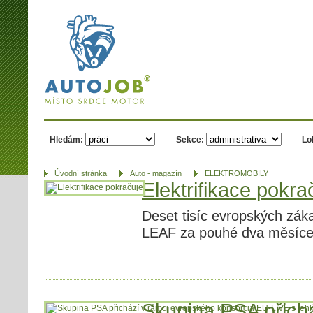
AUTOJOB.cz -
místo srdce
motor
Hledám:
Sekce:
Lo
Úvodní­ stránka
Auto - magazín
ELEKTROMOBILY
Elektrifikace pokra
Deset tisíc evropských zák
LEAF za pouhé dva měsíce
Skupina PSA přich