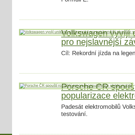
Volkswagen vyvíjí u
pro nejslavnější z
Cíl: Rekordní jízda na leg
Porsche ČR spoušt
popularizace elekt
Padesát elektromobilů Vol
testování.