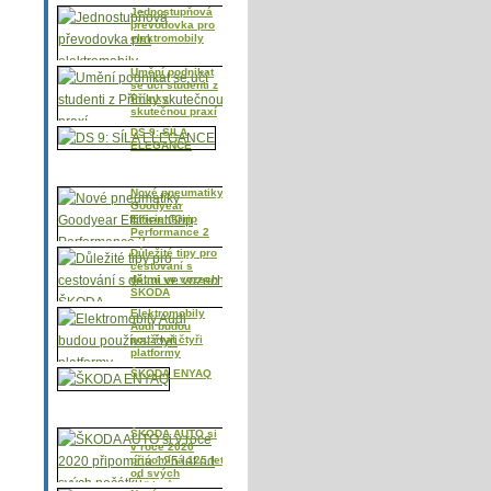
Jednostupňová
převodovka pro
elektromobily
Umění podnikat
se učí studenti z
Přímky
skutečnou praxí
DS 9: SÍLA
ELEGANCE
Nové pneumatiky
Goodyear
EfficientGrip
Performance 2
Důležité tipy pro
cestování s
dětmi ve vozech
ŠKODA
Elektromobily
Audi budou
používat čtyři
platformy
ŠKODA ENYAQ
ŠKODA AUTO si
v roce 2020
připomíná 125 let
od svých
počátků