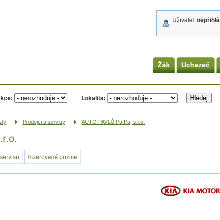
Uživatel:
nepřihl
Žák
Uchazeč
kce:
Lokalita:
sty
Prodejci a servisy
AUTO PAVLŮ Pa Pa, s.r.o.
r.o.
servisu
Inzerované pozice