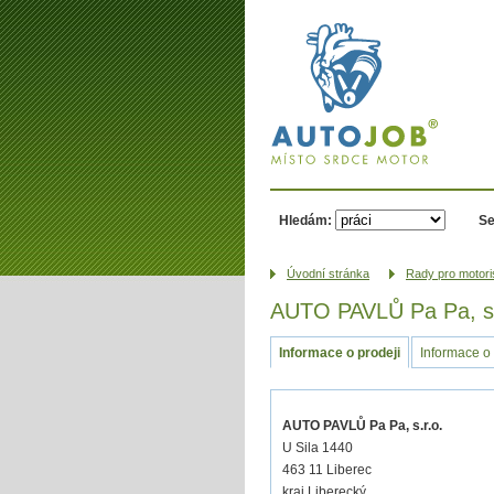
AUTOJOB.cz -
místo srdce
motor
Hledám:
Se
Úvodní­ stránka
Rady pro motori
AUTO PAVLŮ Pa Pa, s.
Informace o prodeji
Informace o 
AUTO PAVLŮ Pa Pa, s.r.o.
U Sila 1440
463 11 Liberec
kraj Liberecký