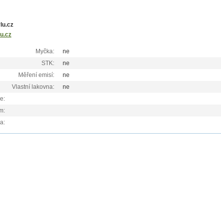
lu.cz
u.cz
Myčka:
ne
STK:
ne
Měření emisí:
ne
Vlastní lakovna:
ne
e:
m:
a: