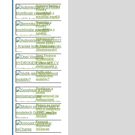
Automechanici z
Přímky
triumfovali v
prestižní soutěži
Autoopravář
Berenika z
junior
Přímky
excelovala v
soutěži
Automechanik
Autoopravář
Junior
Junior 2022 -
Krajské kolo
Jihomoravský
kraj
Opel Vivaro-e
HYDROGEN:
Plug-In LCV
elektromobil s
vodíkovými
Vodík jako
palivovými
budoucnost
články nabízí
mobility?
bezemisní pro
Goodyear a
Lexus
spolupracují na
budoucnosti
elektromobility
Motory na zemní
plyn v modelech
G-TEC značky
ŠKODA
Koncept
Goodyear
reCharge