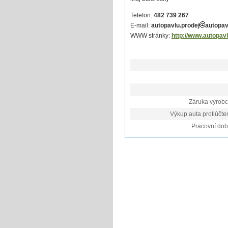
Telefon:
482 739 267
E-mail:
autopavlu.prodej
autopav
WWW stránky:
http://www.autopavl
Záruka výrobc
Výkup auta protiúčte
Pracovní dob