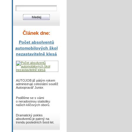
Článek dne:
Počet absolventů
automobilových škol
nezastavitelně klesá
AUTOJOB již pátým rokem
administruje celostátní soutěž
Autoopravář Junior.
Podělíme se s vámi
o neradostnou statistiku
našich klíčových oborů.
Dramatický pokles
absolventů je patrný na
trendu posledních šesti let.