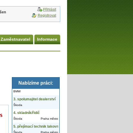
Přihlásit
ášen
Registrovat
Zaměstnavatel
Informace