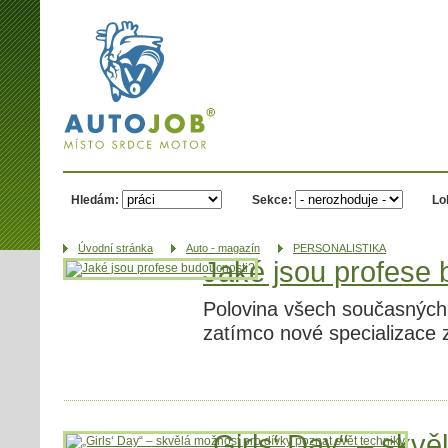
AUTOJOB.cz -
místo srdce
motor
Hledám:
Sekce:
Lo
Úvodní­ stránka
Auto - magazín
PERSONALISTIKA
Jaké jsou profese 
Polovina všech současných 
zatímco nové specializace 
„Girls‘ Day“ – skv