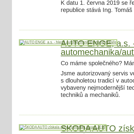
K datu 1. června 2019 se ř
republice stává Ing. Tomáš 
AUTO ENGE, a.s. -
automechanika/auto
Co máme společného? Máme
Jsme autorizovaný servis 
s dlouholetou tradicí v auto
vybaveny nejmodernější t
techniků a mechaniků.
ŠKODA AUTO získa