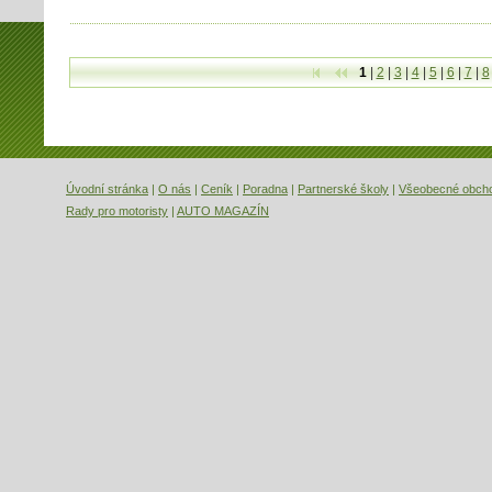
1
|
2
|
3
|
4
|
5
|
6
|
7
|
8
První
Předchozí
Úvodní stránka
|
O nás
|
Ceník
|
Poradna
|
Partnerské školy
|
Všeobecné obch
Rady pro motoristy
|
AUTO MAGAZÍN