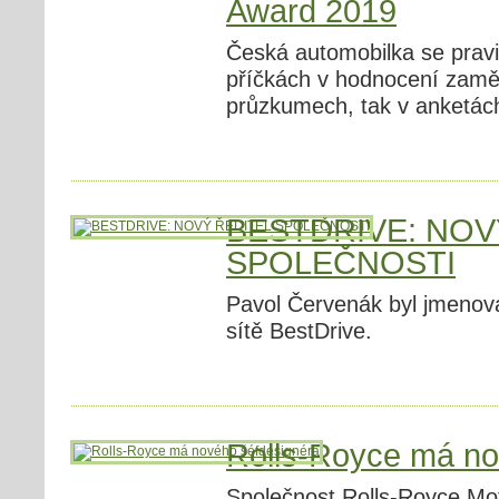
Award 2019
Česká automobilka se pravi
příčkách v hodnocení zamě
průzkumech, tak v anketác
BESTDRIVE: NOV
SPOLEČNOSTI
Pavol Červenák byl jmenov
sítě BestDrive.
Rolls-Royce má no
Společnost Rolls-Royce Mot