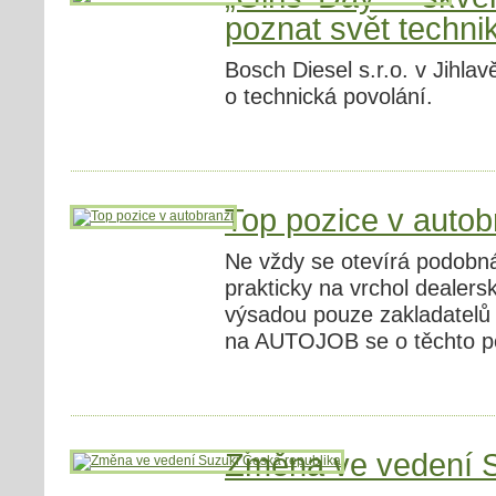
poznat svět techni
Bosch Diesel s.r.o. v Jihla
o technická povolání.
Top pozice v autob
Ne vždy se otevírá podobná 
prakticky na vrchol dealer
výsadou pouze zakladatelů 
na AUTOJOB se o těchto po
Změna ve vedení S