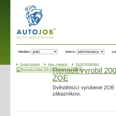
AUTOJOB.cz -
místo srdce
motor
Hledám:
Sekce:
Lo
Úvodní­ stránka
Auto - magazín
ELEKTROMOBILY
Renault vyrobil 20
ZOE
Dvěstětisící vyrobené ZOE
zákazníkovi.