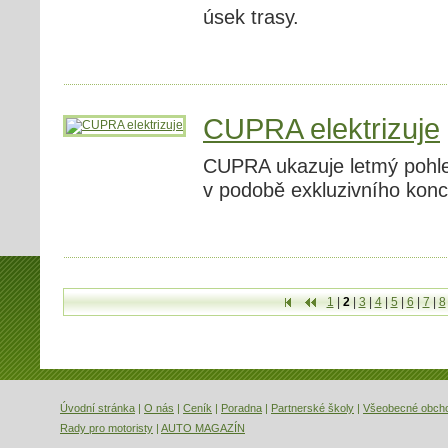
úsek trasy.
CUPRA elektrizuje
CUPRA ukazuje letmý pohle
v podobě exkluzivního konc
1
|
2
|
3
|
4
|
5
|
6
|
7
|
8
První
Předchozí
Úvodní stránka
|
O nás
|
Ceník
|
Poradna
|
Partnerské školy
|
Všeobecné obch
Rady pro motoristy
|
AUTO MAGAZÍN