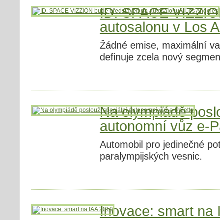
ID. SPACE VIZZIO
autosalonu v Los 
Žádné emise, maximální va
definuje zcela nový segmen
Na olympiádě poslo
autonomní vůz e-Pa
Automobil pro jedinečné po
paralympijských vesnic.
Inovace: smart na