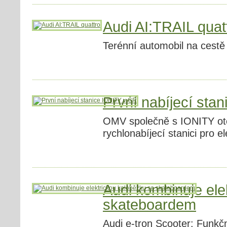
Audi AI:TRAIL quat
Terénní automobil na cestě
První nabíjecí sta
OMV společně s IONITY ote
rychlonabíjecí stanici pro e
Audi kombinuje ele
skateboardem
Audi e-tron Scooter: Funkčn