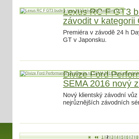
Lexus RC F GT3 b
závodit v kategori
Premiéra v závodě 24 h Da
GT v Japonsku.
Divize Ford Perfor
SEMA 2016 nový z
Nový klientský závodní vůz 
nejrůznějších závodních sé
1
|
2
|
3
|
4
|
5
|
6
|
7
|
8
První
Předchozí