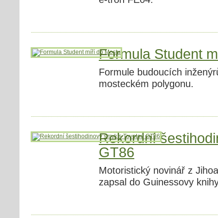
Formula Student m
Formule budoucích inženýrů 
mosteckém polygonu.
Rekordní šestihod
GT86
Motoristický novinář z Jiho
zapsal do Guinessovy knihy