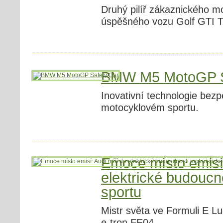
Druhý pilíř zákaznického m
úspěšného vozu Golf GTI T
BMW M5 MotoGP S
Inovativní technologie bez
motocyklovém sportu.
Emoce místo emisí:
elektrické budoucn
sportu
Mistr světa ve Formuli E L
e-tron FE04.