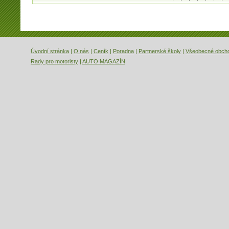
Úvodní stránka
|
O nás
|
Ceník
|
Poradna
|
Partnerské školy
|
Všeobecné obch
Rady pro motoristy
|
AUTO MAGAZÍN