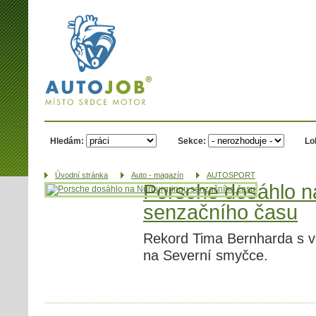
AUTOJOB.cz -
místo srdce
motor
Hledám:
Sekce:
Lo
Úvodní­ stránka
Auto - magazín
AUTOSPORT
Porsche dosáhlo n
senzačního času
Rekord Tima Bernharda s 
na Severní smyčce.